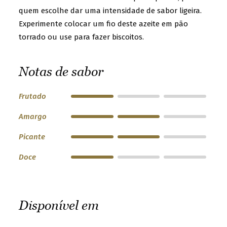
u
quem escolhe dar uma intensidade de sabor ligeira.
n
Experimente colocar um fio deste azeite em pão
t
torrado ou use para fazer biscoitos.
r
y
&
Notas de sabor
l
a
Frutado
n
g
Amargo
u
a
Picante
g
Doce
e
a
n
d
Disponível em
b
r