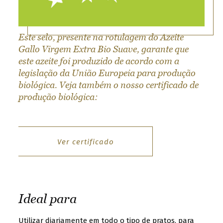
t
t
e
Este selo, presente na rotulagem do Azeite
Gallo Virgem Extra Bio Suave, garante que
r
este azeite foi produzido de acordo com a
.
legislação da União Europeia para produção
S
biológica. Veja também o nosso certificado de
e
produção biológica:
l
e
c
t
Ver certificado
y
o
u
r
Ideal para
c
o
Utilizar diariamente em todo o tipo de pratos, para