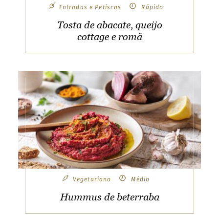
l
Entradas e Petiscos
Rápido
o
u
a
B
Tosta de abacate, queijo
e
cottage e romã
u
r
l
g
i
u
r
L
m
B
r
C
a
a
z
i
o
n
l
C
a
u
g
n
a
d
a
n
u
C
Vegetariano
Médio
a
p
t
a
Hummus de beterraba
e
V
e