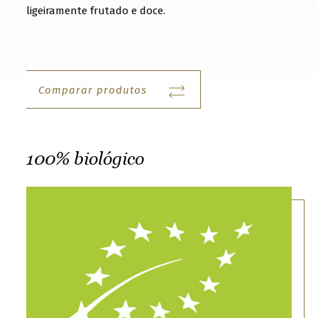
t
ligeiramente frutado e doce.
o
g
e
Comparar produtos
t
t
o
k
100% biológico
n
o
w
u
s
b
e