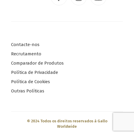
S
t
a
t
e
s
o
f
A
Contacte-nos
m
e
Recrutamento
r
i
Comparador de Produtos
c
a
Política de Privacidade
V
e
Política de Cookies
n
e
Outras Políticas
z
u
e
l
a
© 2024 Todos os direitos reservados à Gallo
Worldwide