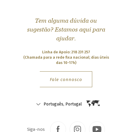
e
a
n
d
P
Tem alguma dúvida ou
r
i
sugestão? Estamos aqui para
n
c
ajudar.
i
p
e
Linha de Apoio: 218 231 257
(Chamada para a rede fixa nacional; dias úteis
S
w
das 10-17h)
i
t
z
Fale connosco
e
r
l
a
n
d
Português, Portugal
U
n
i
t
e
Siga-nos
d