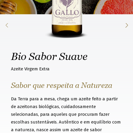
k
n
o
w
t
h
Bio Sabor Suave
a
t
Azeite Virgem Extra
y
o
Sabor que respeita a Natureza
u
Da Terra para a mesa, chega um azeite feito a partir
w
de azeitonas biológicas, cuidadosamente
a
selecionadas, para aqueles que procuram fazer
n
escolhas sustentáveis. Autêntico e em equilíbrio com
t
a natureza, nasce assim um azeite de sabor