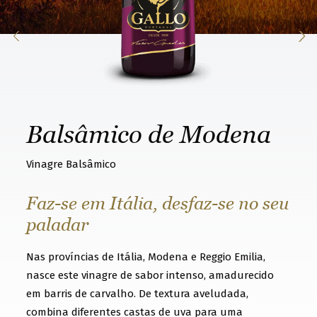
k
n
o
w
t
h
Balsâmico de Modena
a
t
Vinagre Balsâmico
y
o
Faz-se em Itália, desfaz-se no seu
u
paladar
w
Nas províncias de Itália, Modena e Reggio Emilia,
a
nasce este vinagre de sabor intenso, amadurecido
n
em barris de carvalho. De textura aveludada,
t
combina diferentes castas de uva para uma