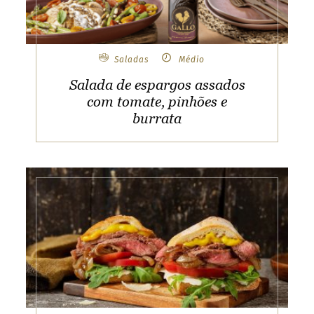
u
n
t
r
Saladas
Médio
y
Salada de espargos assados
&
com tomate, pinhões e
l
burrata
a
n
g
u
a
g
e
a
n
d
b
r