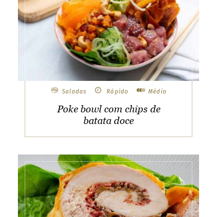
e
a
n
d
P
r
i
n
c
i
p
e
Saladas
Rápido
Médio
S
w
Poke bowl com chips de
i
t
batata doce
z
e
r
l
a
n
d
U
n
i
t
e
d