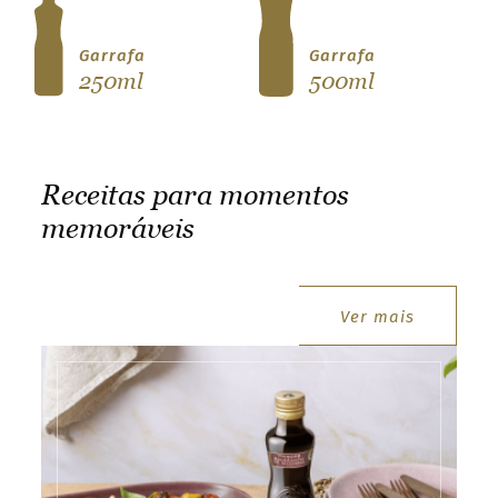
t
t
Garrafa
Garrafa
e
250ml
500ml
r
.
S
Receitas para momentos
e
memoráveis
l
e
c
t
Ver mais
y
o
receitas
u
r
c
o