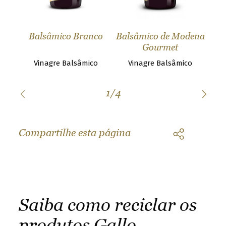
é
Balsâmico Branco
Balsâmico de Modena
Ba
Gourmet
o
Vinagre Balsâmico
Vinagre Balsâmico
1
/
4
Compartilhe esta página
Saiba como reciclar os
produtos Gallo