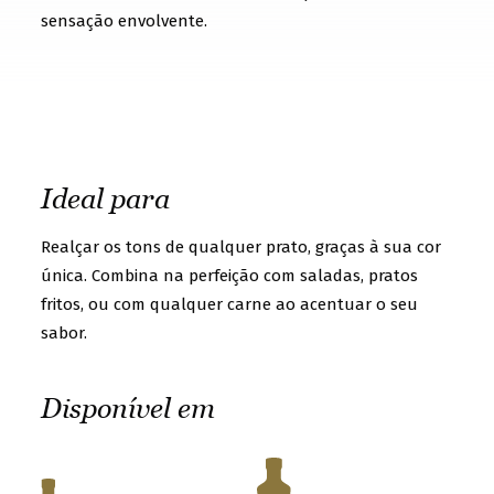
t
sensação envolvente.
o
g
e
t
t
Ideal para
o
k
Realçar os tons de qualquer prato, graças à sua cor
n
única. Combina na perfeição com saladas, pratos
fritos, ou com qualquer carne ao acentuar o seu
o
sabor.
w
u
Disponível em
s
b
e