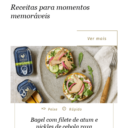
t
Receitas para momentos
t
memoráveis
e
r
.
Ver mais
S
e
receitas
l
e
c
t
y
o
u
r
Peixe
Rápido
c
Bagel com filete de atum e
o
pickles de cebola roxa