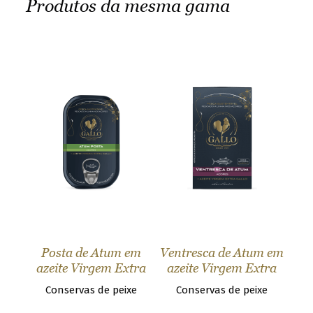
Produtos da mesma gama
o
w
s
e
t
h
e
G
a
l
l
o
w
o
r
Posta de Atum em
Ventresca de Atum em
l
azeite Virgem Extra
azeite Virgem Extra
d
Conservas de peixe
Conservas de peixe
!