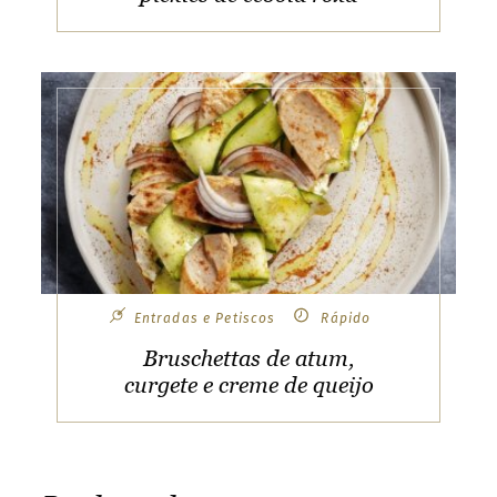
u
Selecione um parceiro online para
n
continuar a compra
t
r
y
&
l
a
n
g
u
a
Entradas e Petiscos
Rápido
g
e
Bruschettas de atum,
a
curgete e creme de queijo
n
d
b
r