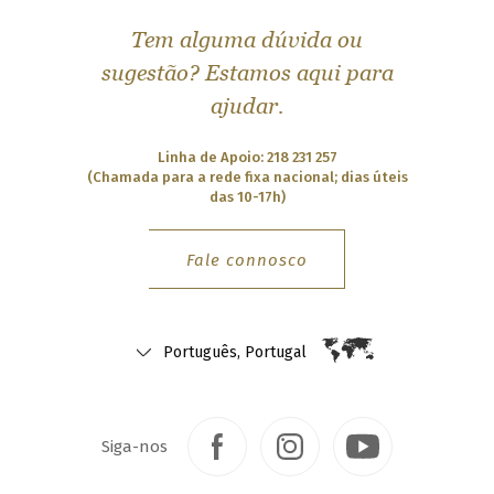
l
o
u
a
Tem alguma dúvida ou
B
e
sugestão? Estamos aqui para
u
r
l
g
ajudar.
i
u
r
L
m
Linha de Apoio: 218 231 257
(Chamada para a rede fixa nacional; dias úteis
B
r
das 10-17h)
C
a
a
z
i
o
n
Fale connosco
l
C
a
u
g
n
a
Português, Portugal
d
a
n
u
C
a
p
t
a
Siga-nos
e
V
e