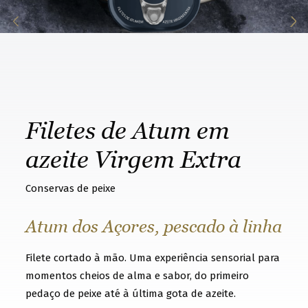
k
n
o
w
t
h
Filetes de Atum em
a
t
azeite Virgem Extra
y
Conservas de peixe
o
u
Atum dos Açores, pescado à linha
w
a
Filete cortado à mão. Uma experiência sensorial para
n
momentos cheios de alma e sabor, do primeiro
t
pedaço de peixe até à última gota de azeite.