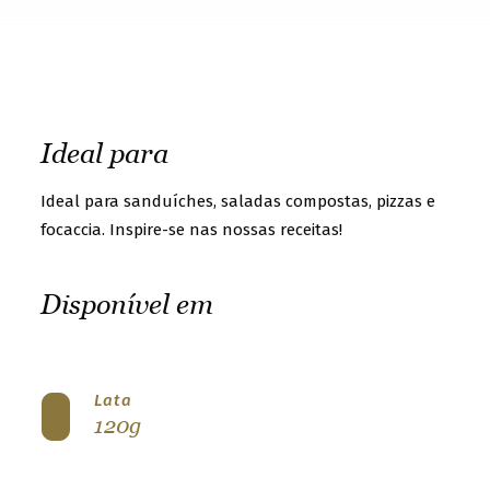
t
o
g
e
t
Ideal para
t
Ideal para sanduíches, saladas compostas, pizzas e
o
focaccia. Inspire-se nas nossas receitas!
k
n
Disponível em
o
w
u
Lata
s
120g
b
e