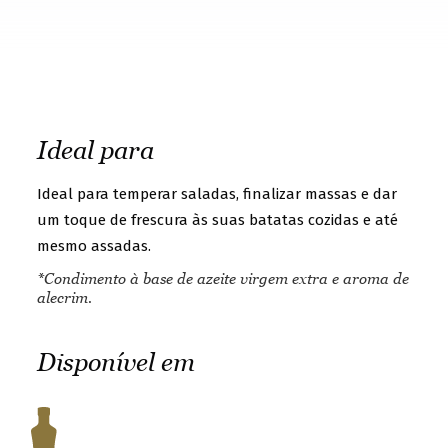
t
o
g
e
t
Ideal para
t
o
Ideal para temperar saladas, finalizar massas e dar
k
um toque de frescura às suas batatas cozidas e até
mesmo assadas.
n
o
*Condimento à base de azeite virgem extra e aroma de
alecrim.
w
u
Disponível em
s
b
e