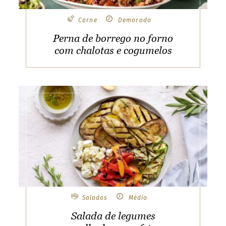
u
n
Carne
Demorado
t
r
Perna de borrego no forno
y
com chalotas e cogumelos
&
l
a
n
g
u
a
g
e
a
n
d
Saladas
Médio
b
Salada de legumes
r