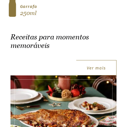
t
Garrafa
t
250ml
e
r
Receitas para momentos
.
memoráveis
S
e
l
e
Ver mais
c
t
receitas
y
o
u
r
c
o