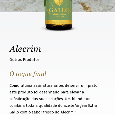
k
n
o
w
t
h
Alecrim
a
t
Outros Produtos
y
o
O toque final
u
Como última assinatura antes de servir um prato,
w
este produto foi desenhado para elevar a
a
sofisticação das suas criações. Um blend que
n
combina toda a qualidade do azeite Virgem Extra
t
Gallo com o sabor fresco do Alecrim.*