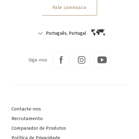
t
Fale connosco
t
e
r
Português, Portugal
.
S
e
Siga-nos
l
e
c
t
y
o
Contacte-nos
u
r
Recrutamento
c
Comparador de Produtos
o
Política de Privacidade