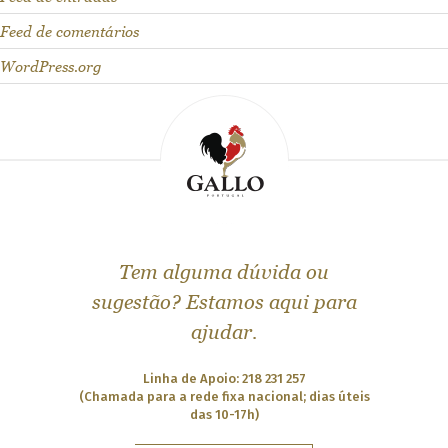
t
Feed de comentários
o
WordPress.org
g
e
t
t
o
k
n
Tem alguma dúvida ou
o
sugestão? Estamos aqui para
w
ajudar.
u
s
Linha de Apoio: 218 231 257
b
(Chamada para a rede fixa nacional; dias úteis
das 10-17h)
e