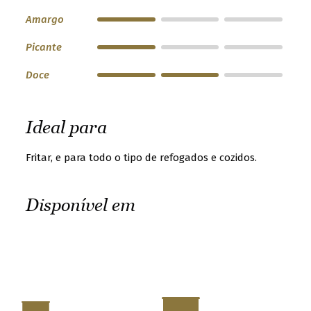
t
Amargo
t
Picante
e
r
Doce
.
S
Ideal para
e
l
Fritar, e para todo o tipo de refogados e cozidos.
e
c
t
Disponível em
y
o
u
r
c
o