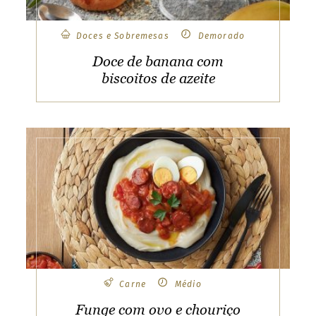
e
i
a
P
o
Doces e Sobremesas
Demorado
l
a
s
ñ
Doce de banana com
n
d
biscoitos de azeite
P
h
o
o
r
t
l
u
g
a
l
S
a
o
T
o
m
e
a
n
d
Carne
Médio
P
r
Funge com ovo e chouriço
i