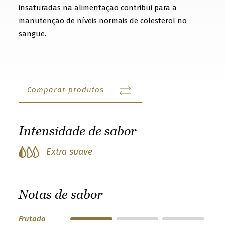
t
insaturadas na alimentação contribui para a
o
manutenção de níveis normais de colesterol no
sangue.
g
e
t
t
Comparar produtos
o
k
n
Intensidade de sabor
o
Extra suave
w
u
s
Notas de sabor
b
e
Frutado