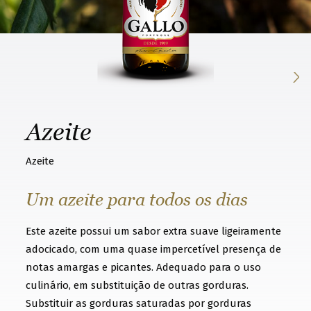
k
n
o
w
t
h
Azeite
a
t
Azeite
y
o
Um azeite para todos os dias
u
Este azeite possui um sabor extra suave ligeiramente
w
adocicado, com uma quase impercetível presença de
a
notas amargas e picantes. Adequado para o uso
n
culinário, em substituição de outras gorduras.
t
Substituir as gorduras saturadas por gorduras