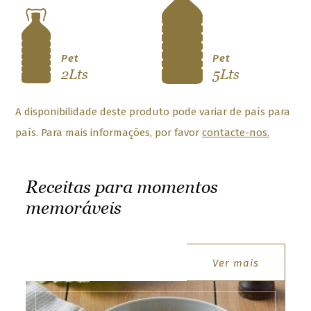
o
w
s
e
Pet
Pet
2Lts
5Lts
t
h
e
A disponibilidade deste produto pode variar de país para
G
país. Para mais informações, por favor
contacte-nos.
a
l
l
Receitas para momentos
o
memoráveis
w
o
r
l
Ver mais
d
!
receitas