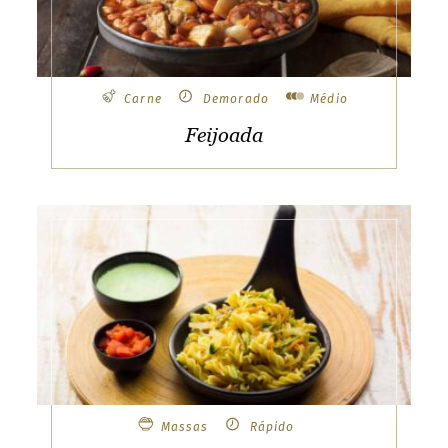
Carne
Demorado
Médio
Feijoada
Massas
Rápido