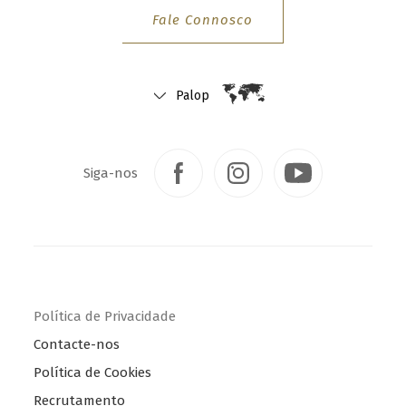
u
Fale Connosco
n
t
r
y
Palop
&
l
a
Siga-nos
n
g
u
a
g
e
a
Política de Privacidade
n
Contacte-nos
d
b
Política de Cookies
r
Recrutamento