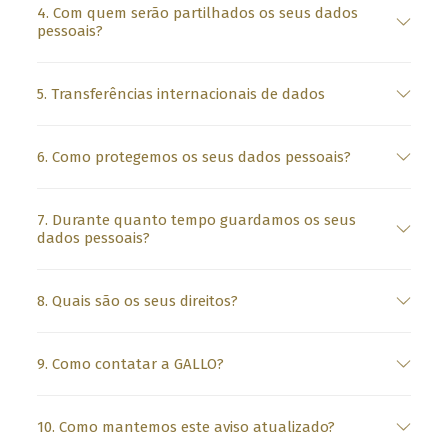
t
4. Com quem serão partilhados os seus dados
pessoais?
o
g
5. Transferências internacionais de dados
e
t
6. Como protegemos os seus dados pessoais?
t
o
k
7. Durante quanto tempo guardamos os seus
dados pessoais?
n
o
8. Quais são os seus direitos?
w
u
9. Como contatar a GALLO?
s
b
10. Como mantemos este aviso atualizado?
e