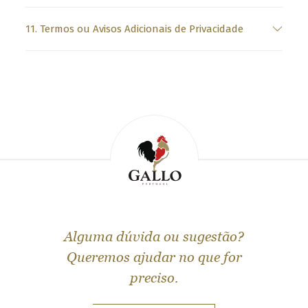
t
t
11. Termos ou Avisos Adicionais de Privacidade
e
r
.
S
e
l
e
c
t
y
o
Alguma dúvida ou sugestão?
u
Queremos ajudar no que for
r
c
preciso.
o