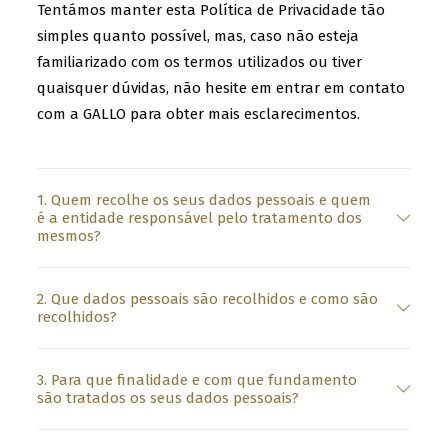
k
Tentámos manter esta Política de Privacidade tão
simples quanto possível, mas, caso não esteja
n
familiarizado com os termos utilizados ou tiver
o
quaisquer dúvidas, não hesite em entrar em contato
w
com a GALLO para obter mais esclarecimentos.
t
h
a
1. Quem recolhe os seus dados pessoais e quem
t
é a entidade responsável pelo tratamento dos
mesmos?
y
o
2. Que dados pessoais são recolhidos e como são
u
recolhidos?
w
a
3. Para que finalidade e com que fundamento
n
são tratados os seus dados pessoais?
t