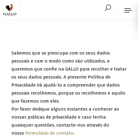
W
e
Política de Privacidade
a
Sabemos que se preocupa com os seus dados
r
pessoais e com o modo como são utilizados, e
e
queremos que confie na GALLO para recolher e tratar
h
os seus dados pessoais. A presente Política de
a
Privacidade irá ajudá-lo a compreender que dados
pessoais recolhemos, porque os recolhemos e aquilo
p
que fazemos com eles.
p
Por favor dedique alguns instantes a conhecer as
y
nossas práticas de privacidade e caso tenha
t
quaisquer questões, contacte-nos através do
o
nosso
formulário de contato
.