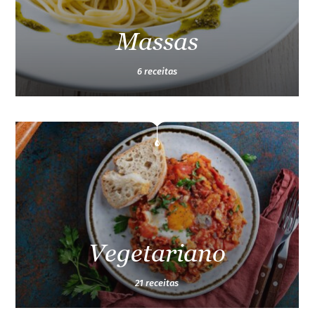
Massas
6 receitas
Vegetariano
21 receitas