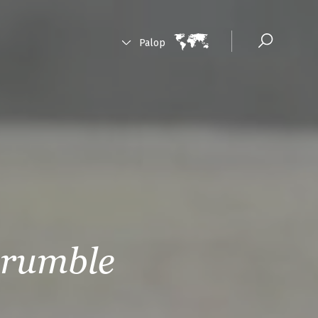
Palop
crumble